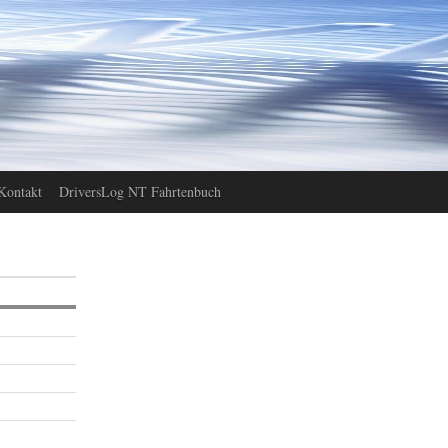
Kontakt
DriversLog NT Fahrtenbuch